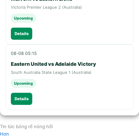
Victoria Premier League 2 (Australia)
Upcoming
Details
08-08 05:15
Eastern United vs Adelaide Victory
South Australia State League 1 (Australia)
Upcoming
Details
Tin tức bóng rổ nóng hổi
Hơn