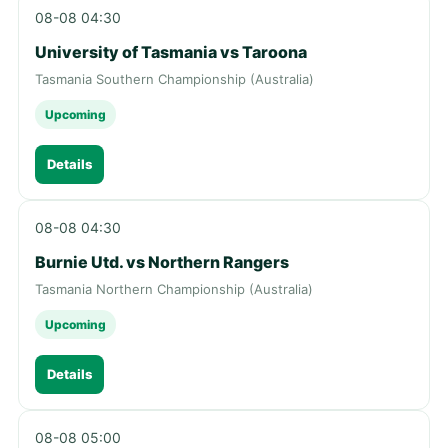
08-08 04:30
University of Tasmania vs Taroona
Tasmania Southern Championship (Australia)
Upcoming
Details
08-08 04:30
Burnie Utd. vs Northern Rangers
Tasmania Northern Championship (Australia)
Upcoming
Details
08-08 05:00