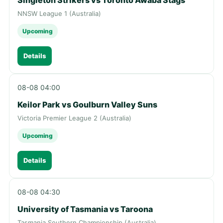
Singleton Strikers vs Toronto Awaba Stags
NNSW League 1 (Australia)
Upcoming
Details
08-08 04:00
Keilor Park vs Goulburn Valley Suns
Victoria Premier League 2 (Australia)
Upcoming
Details
08-08 04:30
University of Tasmania vs Taroona
Tasmania Southern Championship (Australia)