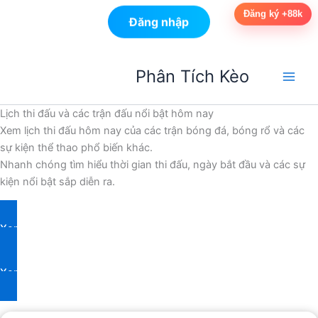
Đăng ký +88k
Đăng nhập
Nhảy
Phân Tích Kèo
tới
nội
dung
Lịch thi đấu và các trận đấu nổi bật hôm nay
Xem lịch thi đấu hôm nay của các trận bóng đá, bóng rổ và các
sự kiện thể thao phổ biến khác.
Nhanh chóng tìm hiểu thời gian thi đấu, ngày bắt đầu và các sự
kiện nổi bật sắp diễn ra.
Xem lịch trình hôm nay
Xem tỷ số trực tiếp