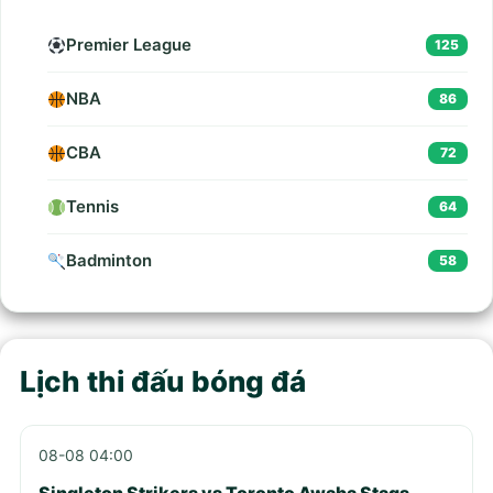
Premier League
125
NBA
86
CBA
72
Tennis
64
Badminton
58
Lịch thi đấu bóng đá
08-08 04:00