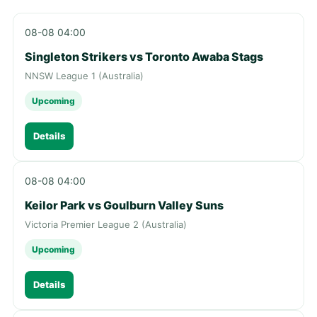
08-08 04:00
Singleton Strikers vs Toronto Awaba Stags
NNSW League 1 (Australia)
Upcoming
Details
08-08 04:00
Keilor Park vs Goulburn Valley Suns
Victoria Premier League 2 (Australia)
Upcoming
Details